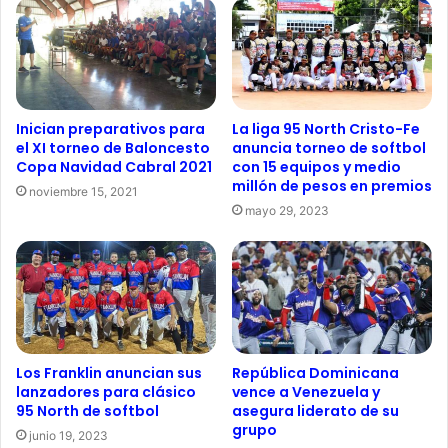
Inician preparativos para
La liga 95 North Cristo-Fe
el XI torneo de Baloncesto
anuncia torneo de softbol
Copa Navidad Cabral 2021
con 15 equipos y medio
millón de pesos en premios
noviembre 15, 2021
mayo 29, 2023
Los Franklin anuncian sus
República Dominicana
lanzadores para clásico
vence a Venezuela y
95 North de softbol
asegura liderato de su
grupo
junio 19, 2023