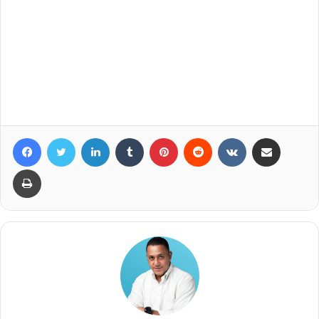
Facebook
Twitter
LinkedIn
Tumblr
Pinterest
Reddit
VKontakte
Compartir por correo elec
Imprimir