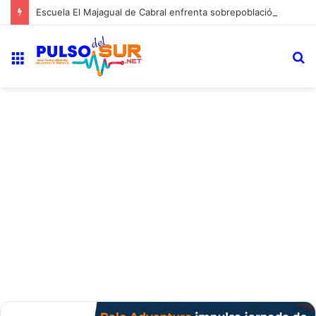
Escuela El Majagual de Cabral enfrenta sobrepoblación y condiciones precarias; comunidad exige nuevo plantel al Ministerio de Educación
Menú
B
p