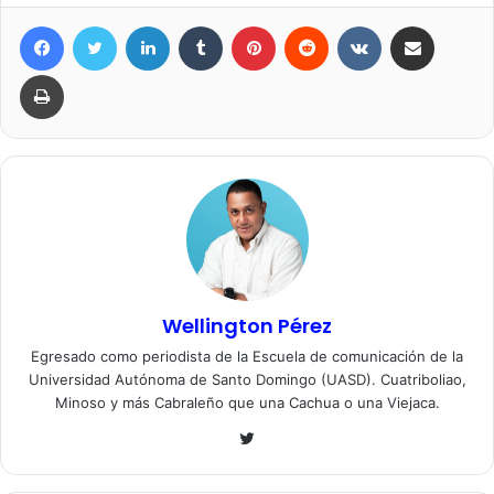
Facebook
Twitter
LinkedIn
Tumblr
Pinterest
Reddit
VKontakte
Compartir por correo elec
Imprimir
Wellington Pérez
Egresado como periodista de la Escuela de comunicación de la
Universidad Autónoma de Santo Domingo (UASD). Cuatriboliao,
Minoso y más Cabraleño que una Cachua o una Viejaca.
Twitter