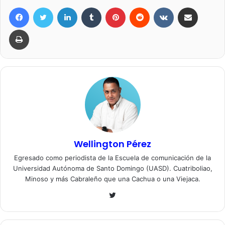
Facebook
Twitter
LinkedIn
Tumblr
Pinterest
Reddit
VKontakte
Compartir por correo elec
Imprimir
Wellington Pérez
Egresado como periodista de la Escuela de comunicación de la
Universidad Autónoma de Santo Domingo (UASD). Cuatriboliao,
Minoso y más Cabraleño que una Cachua o una Viejaca.
Twitter