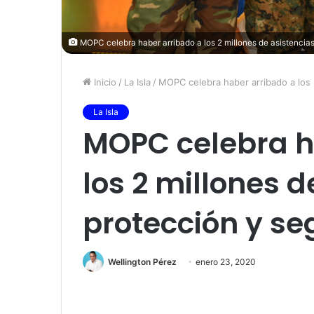
MOPC celebra haber arribado a los 2 millones de asistencias
Inicio
/
La Isla
/
MOPC celebra haber arribado a los 2
La Isla
MOPC celebra h
los 2 millones d
protección y se
Wellington Pérez
enero 23, 2020