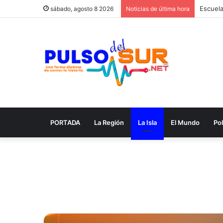
sábado, agosto 8 2026
Noticias de última hora
PORTADA
La Región
La Isla
El Mundo
Pol