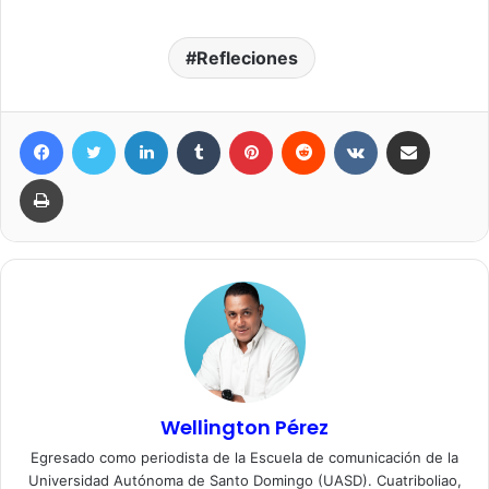
Refleciones
Facebook
Twitter
LinkedIn
Tumblr
Pinterest
Reddit
VKontakte
Compartir por correo elec
Imprimir
Wellington Pérez
Egresado como periodista de la Escuela de comunicación de la
Universidad Autónoma de Santo Domingo (UASD). Cuatriboliao,