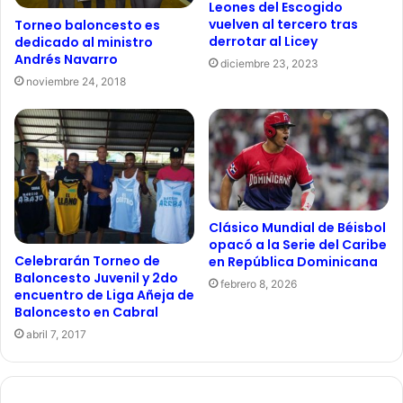
Leones del Escogido
vuelven al tercero tras
Torneo baloncesto es
derrotar al Licey
dedicado al ministro
Andrés Navarro
diciembre 23, 2023
noviembre 24, 2018
Clásico Mundial de Béisbol
opacó a la Serie del Caribe
Celebrarán Torneo de
en República Dominicana
Baloncesto Juvenil y 2do
febrero 8, 2026
encuentro de Liga Añeja de
Baloncesto en Cabral
abril 7, 2017