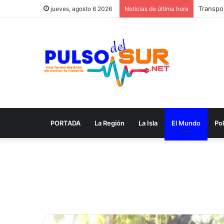
Transpor
jueves, agosto 6 2026
Noticias de última hora
PORTADA
La Región
La Isla
El Mundo
Pol