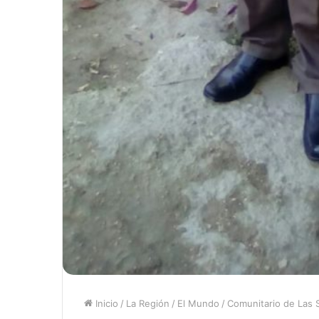
Inicio
/
La Región
/
El Mundo
/
Comunitario de Las S