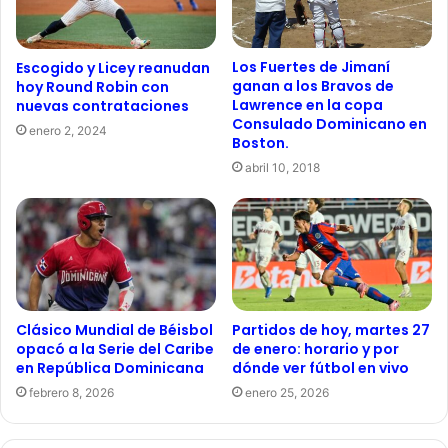
Los Fuertes de Jimaní
Escogido y Licey reanudan
ganan a los Bravos de
hoy Round Robin con
Lawrence en la copa
nuevas contrataciones
Consulado Dominicano en
enero 2, 2024
Boston.
abril 10, 2018
Clásico Mundial de Béisbol
Partidos de hoy, martes 27
opacó a la Serie del Caribe
de enero: horario y por
en República Dominicana
dónde ver fútbol en vivo
febrero 8, 2026
enero 25, 2026