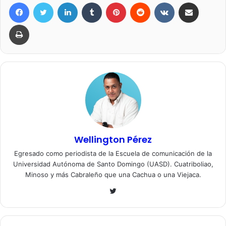
Facebook
Twitter
LinkedIn
Tumblr
Pinterest
Reddit
VKontakte
Compartir por correo elec
Imprimir
Wellington Pérez
Egresado como periodista de la Escuela de comunicación de la
Universidad Autónoma de Santo Domingo (UASD). Cuatriboliao,
Minoso y más Cabraleño que una Cachua o una Viejaca.
Twitter