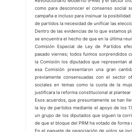
Revolucionario Moderno (PRM) y el sector ofici
como para desconocer el consenso social so
campaña e incluso para insinuar la posibilidad 
de partidos la necesidad de unificar las elecci
Dentro de las evidencias de lo que estamos p
se encuentra el hecho de que en la última reun
Comisión Especial de Ley de Partidos efec
pasado viernes; todos fuimos sorprendidos 
la Comisión los diputados que representan 
esa Comisión presentaron una gran cantid
previamente consensuadas con el sector o
sociales en temas como la cuota de la muje
justificara la reforma constitucional al plantea
Esos acuerdos, que presuntamente se han lleva
la ley de partidos mediante el apoyo de los 1
un grupo de los diputados que siguen la corr
de que el bloque del PRM ha votado de forma d
En el paquete de negociación de votos se inc