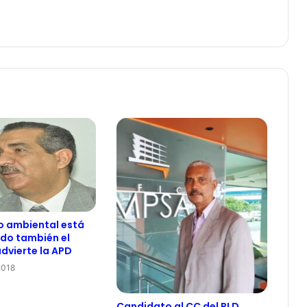
o ambiental está
do también el
advierte la APD
2018
Candidato al CC del PLD