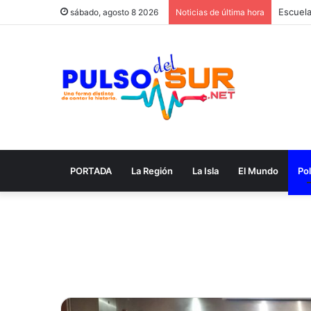
sábado, agosto 8 2026
Noticias de última hora
PORTADA
La Región
La Isla
El Mundo
Pol