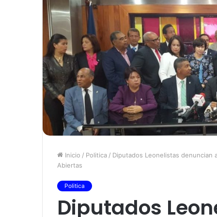
Inicio
/
Politica
/
Diputados Leonelistas denuncian al
Abiertas
Politica
Diputados Leon