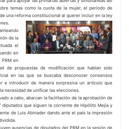
al para apoyar las primarias abiertas y simultaneas así
bre temas como la cuota de la mujer, el período de
de una reforma constitucional al querer incluir en la ley
ones.
lanteando
ión de la
tuada el
cuando en
al PRM en
ad de propuestas de modificación que habían sido
ficial en las que se buscaba desconocer consensos
r e introducir de manera sorpresiva un artículo que
r la necesidad de unificar las elecciones.
do a cabo, abarcan la facilitación de la aprobación de
7 diputados que siguen la corriente de Hipólito Mejía y
iente de Luis Abinader dando ante el país la impresión
ividida.
luyen ausencias de diputados del PRM en la sesión de