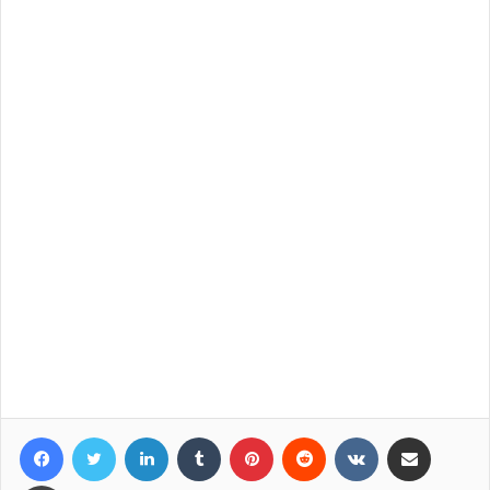
Facebook
Twitter
LinkedIn
Tumblr
Pinterest
Reddit
VKontakte
Compartir por correo elec
Imprimir