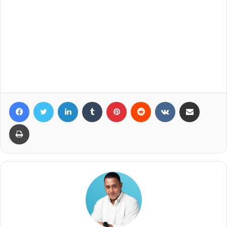
Facebook
Twitter
LinkedIn
Tumblr
Pinterest
Reddit
VKontakte
Compartir por correo elec
Imprimir