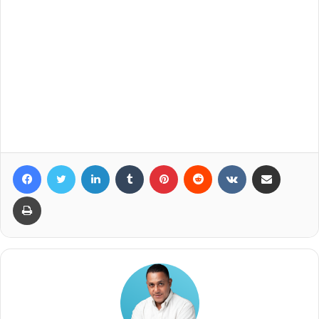
Facebook
Twitter
LinkedIn
Tumblr
Pinterest
Reddit
VKontakte
Compartir por correo elec
Imprimir