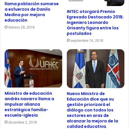
llama población sumarse
a esfuerzos de Danilo
INTEC otorgará Premio
Medina por mejora
Egresado Destacado 2018;
educación
ingeniero Leonardo
febrero 28, 2019
Grisanty figura entre los
postulados
septiembre 14, 2018
Ministro de educación
Nuevo Ministro de
andrés navarro llama a
Educación dice que su
impulsar alianza
gestión priorizará el
estratégica familia-
diálogo con todos los
escuela-iglesia
sectores en aras de
alcanzar la mejora de la
diciembre 2, 2018
calidad educativa.