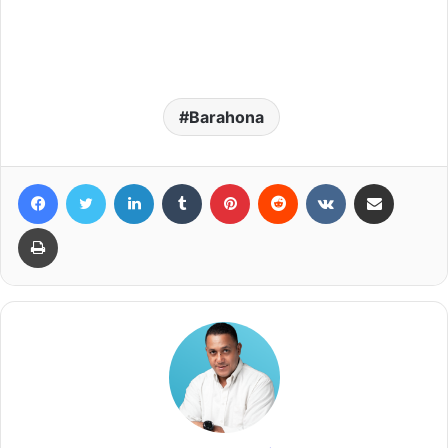
Barahona
Facebook
Twitter
LinkedIn
Tumblr
Pinterest
Reddit
VKontakte
Compartir por correo elec
Imprimir