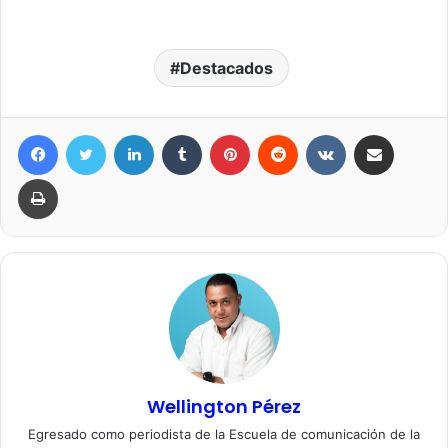
Destacados
Facebook
Twitter
LinkedIn
Tumblr
Pinterest
Reddit
VKontakte
Compartir por correo elec
Imprimir
Wellington Pérez
Egresado como periodista de la Escuela de comunicación de la