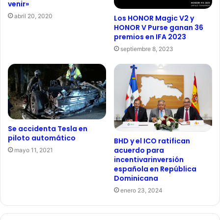
venir»
abril 20, 2020
Los HONOR Magic V2 y
HONOR V Purse ganan 36
premios en IFA 2023
septiembre 8, 2023
Se accidenta Tesla en
piloto automático
BHD y el ICO ratifican
acuerdo para
mayo 11, 2021
incentivarinversión
española en República
Dominicana
enero 23, 2024