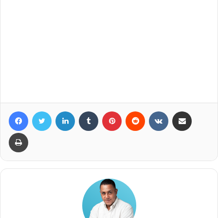
Facebook
Twitter
LinkedIn
Tumblr
Pinterest
Reddit
VKontakte
Compartir por correo elec
Imprimir