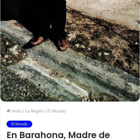
Inicio
/
La Región
/
El Mundo
El Mundo
En Barahona, Madre de