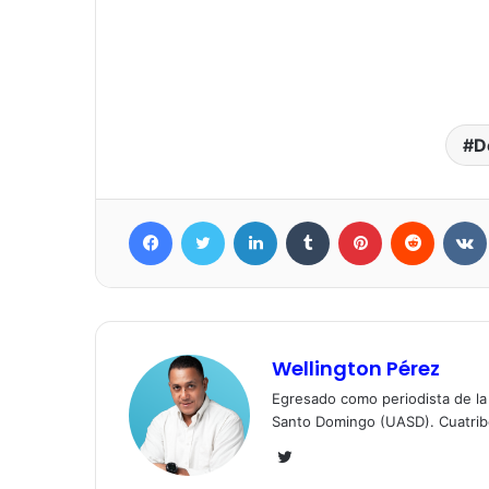
D
Facebook
Twitter
LinkedIn
Tumblr
Pinterest
Reddit
Wellington Pérez
Egresado como periodista de l
Santo Domingo (UASD). Cuatrib
Twitter