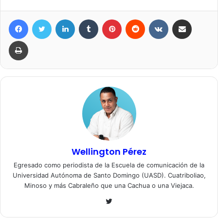
Facebook
Twitter
LinkedIn
Tumblr
Pinterest
Reddit
VKontakte
Compartir por correo elec
Imprimir
Wellington Pérez
Egresado como periodista de la Escuela de comunicación de la
Universidad Autónoma de Santo Domingo (UASD). Cuatriboliao,
Minoso y más Cabraleño que una Cachua o una Viejaca.
Twitter