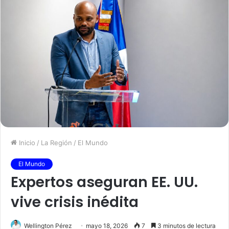
Inicio
/
La Región
/
El Mundo
El Mundo
Expertos aseguran EE. UU.
vive crisis inédita
Wellington Pérez
mayo 18, 2026
7
3 minutos de lectura