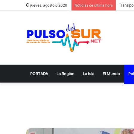
Transpor
jueves, agosto 6 2026
Noticias de última hora
PORTADA
La Región
La Isla
El Mundo
Pol