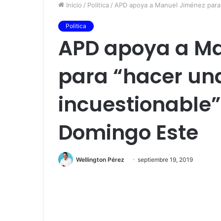
Inicio
/
Politica
/
APD apoya a Manuel Jiménez para 
Politica
APD apoya a M
para “hacer un
incuestionable”
Domingo Este
Wellington Pérez
septiembre 19, 2019