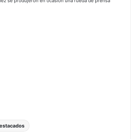
nez se produjeron en ocasión una rueda de prensa
estacados