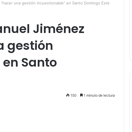
“hacer una gestión incuestionable” en Santo Domingo Este
anuel Jiménez
a gestión
 en Santo
150
1 minuto de lectura