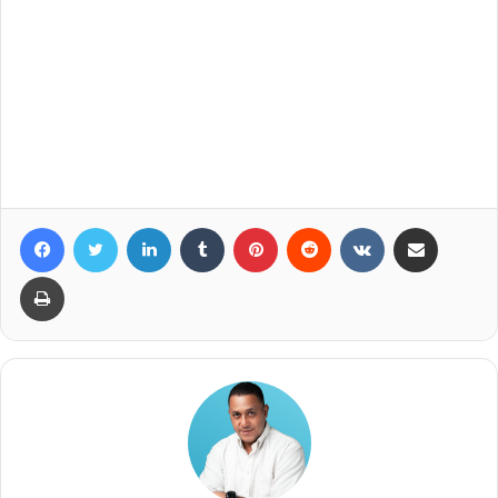
Facebook
Twitter
LinkedIn
Tumblr
Pinterest
Reddit
VKontakte
Compartir por correo elec
Imprimir