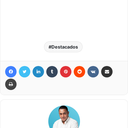
Destacados
Facebook
Twitter
LinkedIn
Tumblr
Pinterest
Reddit
VKontakte
Compartir por correo elec
Imprimir