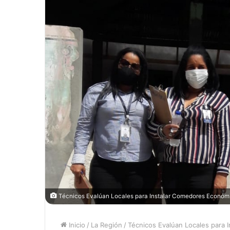
Técnicos Evalúan Locales para Instalar Comedores Económ
Inicio
/
La Región
/
Técnicos Evalúan Locales para