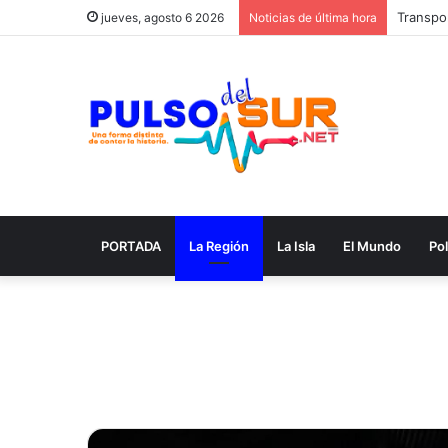
Transpor
jueves, agosto 6 2026
Noticias de última hora
PORTADA
La Región
La Isla
El Mundo
Pol