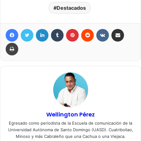
Destacados
Facebook
Twitter
LinkedIn
Tumblr
Pinterest
Reddit
VKontakte
Compartir por correo elec
Imprimir
Wellington Pérez
Egresado como periodista de la Escuela de comunicación de la
Universidad Autónoma de Santo Domingo (UASD). Cuatriboliao,
Minoso y más Cabraleño que una Cachua o una Viejaca.