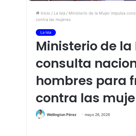
Inicio
/
La Isla
/
Ministerio de la Mujer impulsa cons
contra las mujeres
La Isla
Ministerio de l
consulta nacion
hombres para fr
contra las muje
Wellington Pérez
mayo 26, 2026