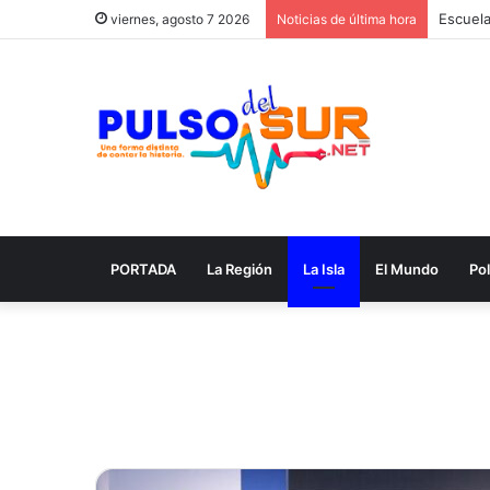
viernes, agosto 7 2026
Noticias de última hora
PORTADA
La Región
La Isla
El Mundo
Pol