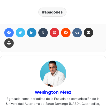
apagones
Facebook
Twitter
LinkedIn
Tumblr
Pinterest
Reddit
VKontakte
Compartir por correo elec
Imprimir
Wellington Pérez
Egresado como periodista de la Escuela de comunicación de la
Universidad Autónoma de Santo Domingo (UASD). Cuatriboliao,