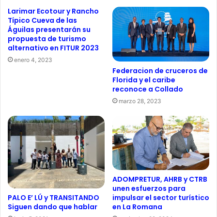
Larimar Ecotour y Rancho
Típico Cueva de las
Águilas presentarán su
propuesta de turismo
alternativo en FITUR 2023
enero 4, 2023
Federacion de cruceros de
Florida y el caribe
reconoce a Collado
marzo 28, 2023
ADOMPRETUR, AHRB y CTRB
unen esfuerzos para
PALO E’ LÚ y TRANSITANDO
impulsar el sector turístico
Siguen dando que hablar
en La Romana