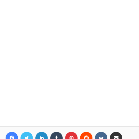
Facebook
Twitter
LinkedIn
Tumblr
Pinterest
Reddit
VKontakte
Compartir por correo elec