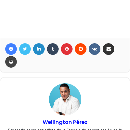
Facebook
Twitter
LinkedIn
Tumblr
Pinterest
Reddit
VKontakte
Compartir por correo elec
Imprimir
Wellington Pérez