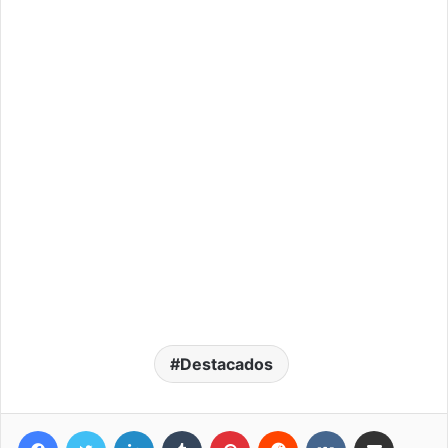
Destacados
Facebook
Twitter
LinkedIn
Tumblr
Pinterest
Reddit
VKontakte
Compartir por correo elec