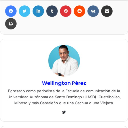
Facebook
Twitter
LinkedIn
Tumblr
Pinterest
Reddit
VKontakte
Compartir por correo elec
Imprimir
Wellington Pérez
Egresado como periodista de la Escuela de comunicación de la
Universidad Autónoma de Santo Domingo (UASD). Cuatriboliao,
Minoso y más Cabraleño que una Cachua o una Viejaca.
Twitter