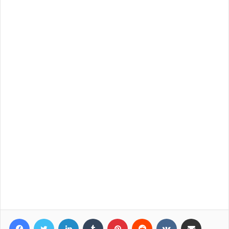
Facebook
Twitter
LinkedIn
Tumblr
Pinterest
Reddit
VKontakte
Compartir por correo elec