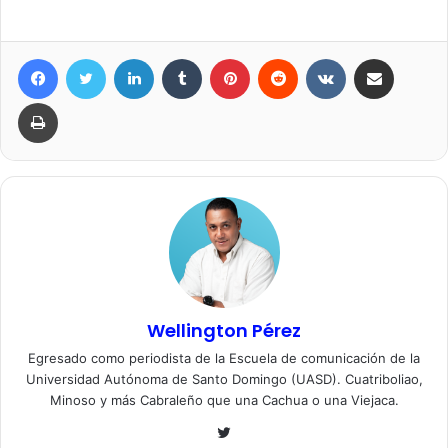
Facebook
Twitter
LinkedIn
Tumblr
Pinterest
Reddit
VKontakte
Compartir por correo elec
Imprimir
Wellington Pérez
Egresado como periodista de la Escuela de comunicación de la
Universidad Autónoma de Santo Domingo (UASD). Cuatriboliao,
Minoso y más Cabraleño que una Cachua o una Viejaca.
Twitter