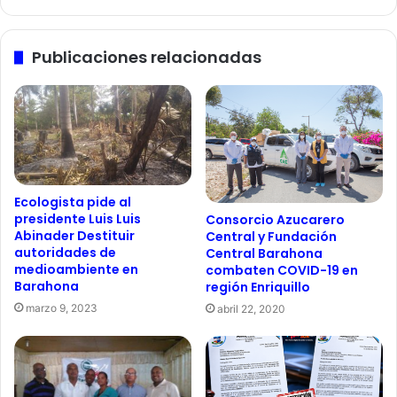
Publicaciones relacionadas
Ecologista pide al
presidente Luis Luis
Consorcio Azucarero
Abinader Destituir
Central y Fundación
autoridades de
Central Barahona
medioambiente en
combaten COVID-19 en
Barahona
región Enriquillo
marzo 9, 2023
abril 22, 2020