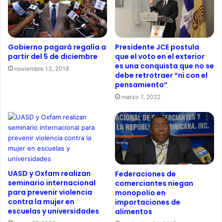
Gobierno pagará regalía a
Presidente JCE postula
partir del 5 de diciembre
que el voto en el exterior
es una conquista que no se
noviembre 13, 2018
debe retrotraer “ni con el
pensamiento”
marzo 7, 2022
UASD y Oxfam realizan
Federaciones de
seminario internacional
comerciantes niegan
para prevenir violencia
monopolio en
contra la mujer en
importaciones de
escuelas y universidades
alimentos