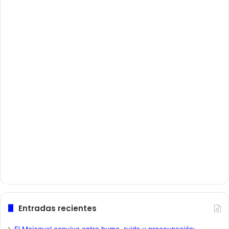
Entradas recientes
El Majagual convive entre humo, ruido y preocupación: