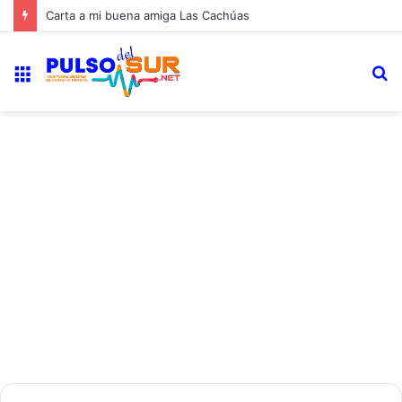
Carta a mi buena amiga Las Cachúas
Menú
B
p