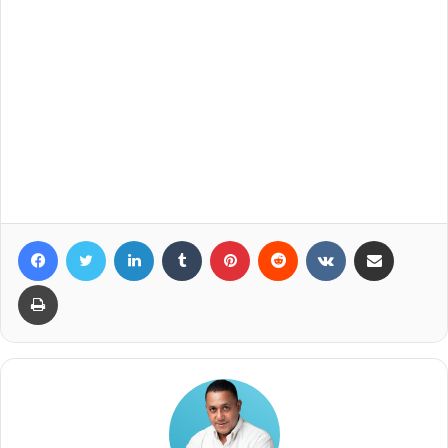
Facebook
Twitter
LinkedIn
Tumblr
Pinterest
Reddit
VKontakte
Compartir por correo elec
Imprimir