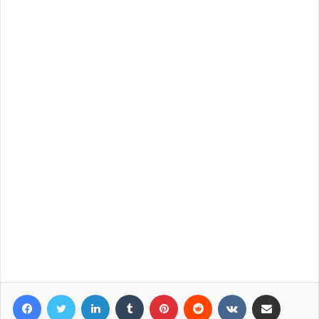
Facebook
Twitter
LinkedIn
Tumblr
Pinterest
Reddit
VKontakte
Compartir por correo elec