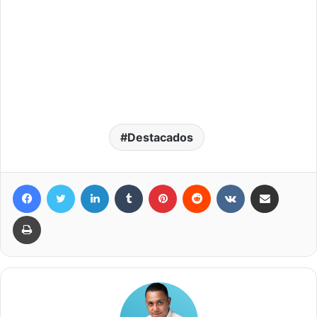
Destacados
Facebook
Twitter
LinkedIn
Tumblr
Pinterest
Reddit
VKontakte
Compartir por correo elec
Imprimir