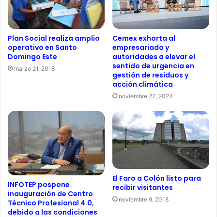
Cemex exhorta al
Plan Social realiza amplio
empresariado y
operativo en Santo
autoridades a elevar el
Domingo Este
sentido de urgencia en
marzo 21, 2018
gestión de residuos y
acción climática
noviembre 22, 2023
El Faro a Colón listo para
INFOTEP pospone
recibir visitantes
inauguración de Centro
noviembre 9, 2018
Técnico Profesional 4.0,
debido a las condiciones