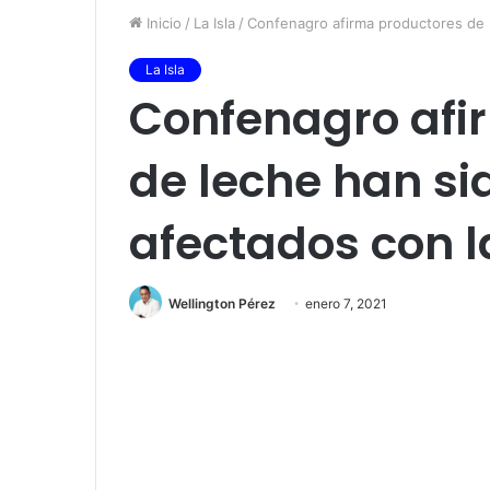
Inicio
/
La Isla
/
Confenagro afirma productores de 
La Isla
Confenagro afi
de leche han si
afectados con 
Wellington Pérez
enero 7, 2021