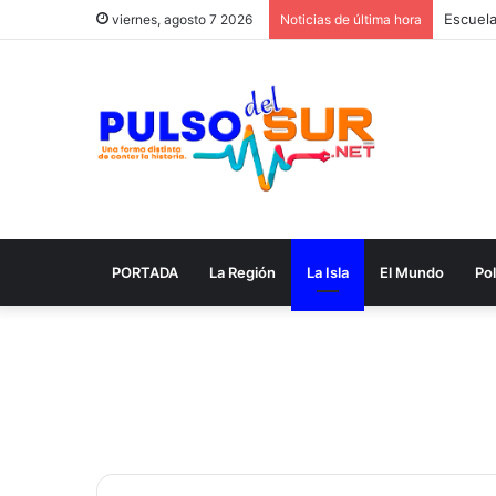
viernes, agosto 7 2026
Noticias de última hora
PORTADA
La Región
La Isla
El Mundo
Pol