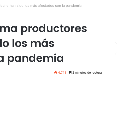
leche han sido los más afectados con la pandemia
rma productores
do los más
la pandemia
4.741
2 minutos de lectura