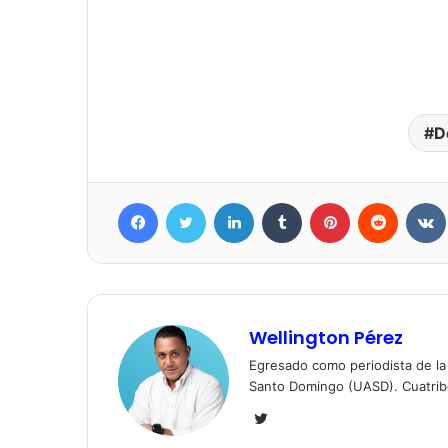
D
Facebook
Twitter
LinkedIn
Tumblr
Pinterest
Reddit
Wellington Pérez
Egresado como periodista de l
Santo Domingo (UASD). Cuatrib
Twitter