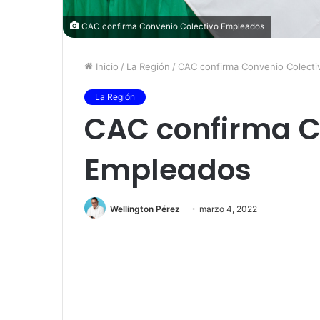
CAC confirma Convenio Colectivo Empleados
Inicio
/
La Región
/
CAC confirma Convenio Colect
La Región
CAC confirma C
Empleados
Wellington Pérez
marzo 4, 2022