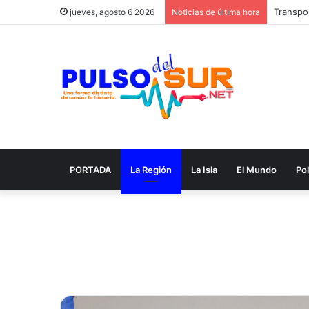
Transpor
jueves, agosto 6 2026
Noticias de última hora
PORTADA
La Región
La Isla
El Mundo
Pol