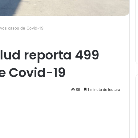
evos casos de Covid-19
alud reporta 499
e Covid-19
89
1 minuto de lectura