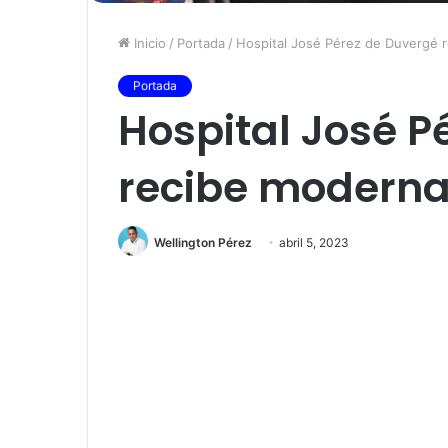
Inicio
/
Portada
/
Hospital José Pérez de Duvergé 
Portada
Hospital José P
recibe modern
Wellington Pérez
abril 5, 2023