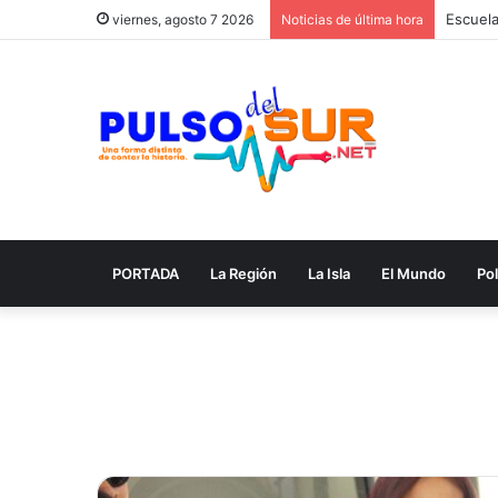
viernes, agosto 7 2026
Noticias de última hora
PORTADA
La Región
La Isla
El Mundo
Pol