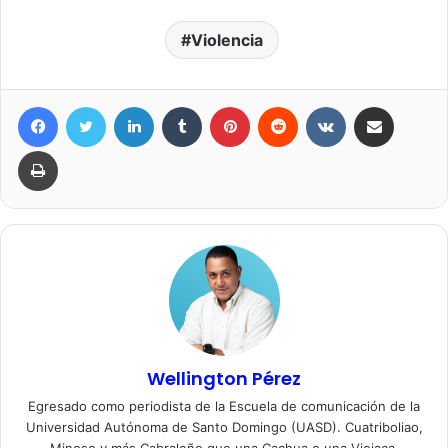
Violencia
Facebook
Twitter
LinkedIn
Tumblr
Pinterest
Reddit
VKontakte
Compartir por correo elec
Imprimir
Wellington Pérez
Egresado como periodista de la Escuela de comunicación de la
Universidad Autónoma de Santo Domingo (UASD). Cuatriboliao,