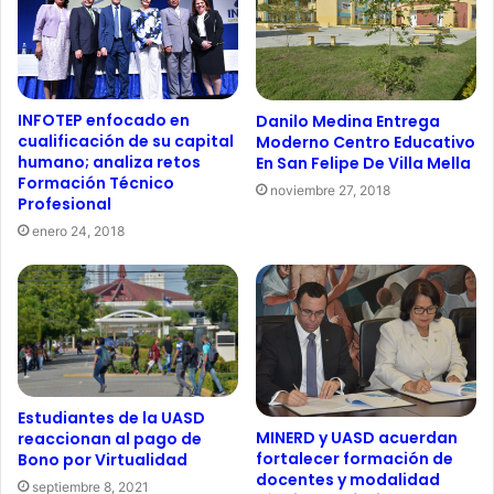
INFOTEP enfocado en
Danilo Medina Entrega
cualificación de su capital
Moderno Centro Educativo
humano; analiza retos
En San Felipe De Villa Mella
Formación Técnico
noviembre 27, 2018
Profesional
enero 24, 2018
Estudiantes de la UASD
MINERD y UASD acuerdan
reaccionan al pago de
fortalecer formación de
Bono por Virtualidad
docentes y modalidad
septiembre 8, 2021