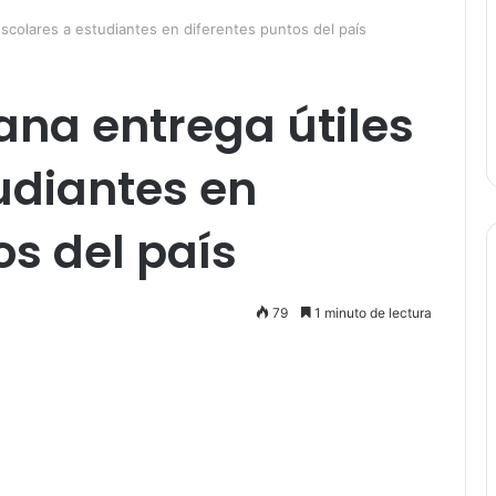
colares a estudiantes en diferentes puntos del país
na entrega útiles
udiantes en
os del país
79
1 minuto de lectura