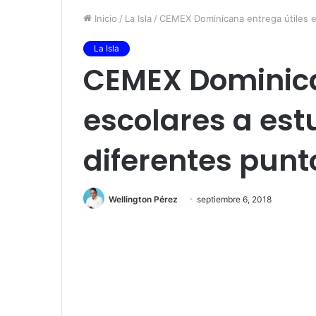
Inicio
/
La Isla
/
CEMEX Dominicana entrega útiles es
La Isla
CEMEX Dominica
escolares a est
diferentes punt
Wellington Pérez
septiembre 6, 2018