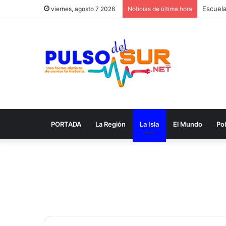
viernes, agosto 7 2026
Noticias de última hora
PORTADA
La Región
La Isla
El Mundo
Pol