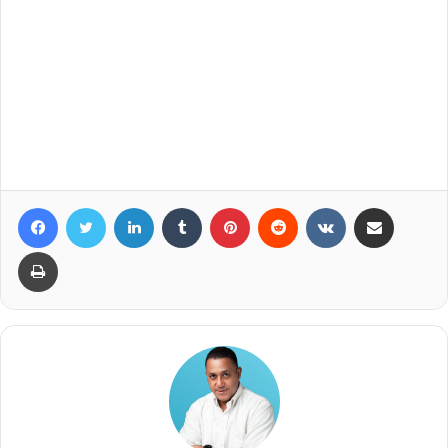
Facebook
Twitter
LinkedIn
Tumblr
Pinterest
Reddit
VKontakte
Compartir por correo elec
Imprimir