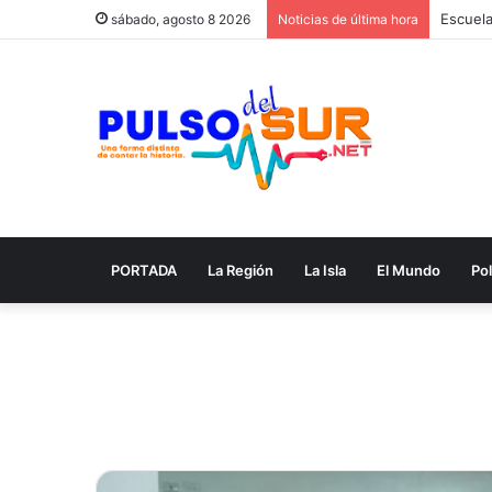
sábado, agosto 8 2026
Noticias de última hora
PORTADA
La Región
La Isla
El Mundo
Pol