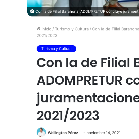
Con la de Filial Barahona, ADOMPRETUR concluye juramenta
Inicio
/
Turismo y Cultura
/
Con la de Filial Barah
2021/2023
Turismo y Cultura
Con la de Filial
ADOMPRETUR co
juramentacione
2021/2023
Wellington Pérez
noviembre 14, 2021