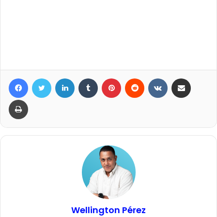
Facebook
Twitter
LinkedIn
Tumblr
Pinterest
Reddit
VKontakte
Compartir por correo elec
Imprimir
Wellington Pérez